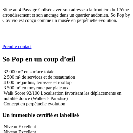
Situé au 4 Passage Colisée avec son adresse à la frontière du 17ème
arrondissement et son ancrage dans un quartier audonien, So Pop by
Covivio est conçu comme un musée en perpétuelle évolution.
Reste à louer :
7 200 m²
divisibles à partir de 300 m²
Disponibilité :
Immédiate
Loyer :
350 €
HT/HC/m²/an
Prendre contact
So Pop en un coup d’œil
32 000 m²
en surface totale
2 500 m²
de services et de restauration
4 000 m²
jardins, terrasses et rooftop
3 500 m²
en moyenne par plateaux
Walk Score 92/100
Localisation favorisant les déplacements en
mobilité douce (Walker’s Paradise)
Concept
en perpétuelle évolution
Un immeuble certifié et labellisé
Niveau Excellent
Niveau Excellent