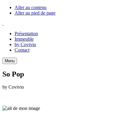
Panneau de gestion des cookies
Aller au contenu
Aller au pied de page
Présentation
Immeuble
by Covivio
Contact
Menu
So Pop
by Covivio
4 passage Colisée
93400 Saint-Ouen-sur-Seine
4 passage Colisée
93400 Saint-Ouen-sur-Seine