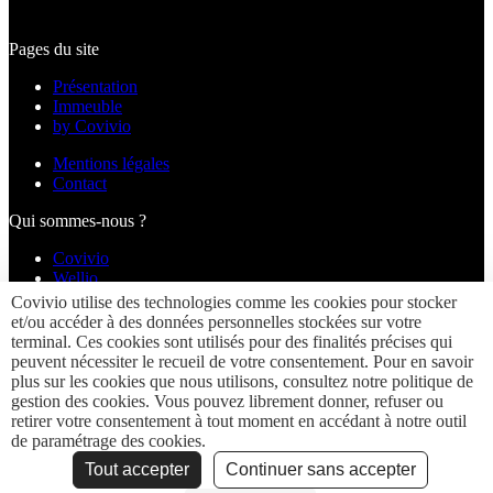
Pages du site
Présentation
Immeuble
by Covivio
Mentions légales
Contact
Qui sommes-nous ?
Covivio
Wellio
Nos autres immeubles
Covivio utilise des technologies comme les cookies pour stocker
et/ou accéder à des données personnelles stockées sur votre
Restons connectés
terminal. Ces cookies sont utilisés pour des finalités précises qui
peuvent nécessiter le recueil de votre consentement. Pour en savoir
instagram
linkedin
youtube
plus sur les cookies que nous utilisons, consultez notre politique de
gestion des cookies. Vous pouvez librement donner, refuser ou
retirer votre consentement à tout moment en accédant à notre outil
de paramétrage des cookies.
Politique de confidentialité
Gestion des cookies
Tout accepter
Continuer sans accepter
Plan du site